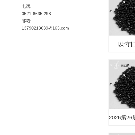
电话:
0521-6635 298
邮箱:
13790213639@163.com
以“守
2026第