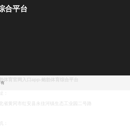
育综合平台
勃体育官网入口app-鲍勃体育综合平台
所有
址：
北省黄冈市红安县永佳河镇生态工业园二号路
机：