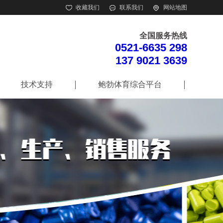
收藏我们
联系我们
网站地图
全国服务热线
0521-6635 298
137 9021 3639
技术支持
鲍勃体育综合平台