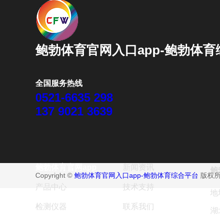
鲍勃体育官网入口app-鲍勃体
全国服务热线
0521-6635 298
137 9021 3639
鲍勃体育官网app
新闻资讯
鲍
Copyright ©
鲍勃体育官网入口app-鲍勃体育综合平台
版权
产品中心
技术支持
地
检测仪器
联系我们
湖