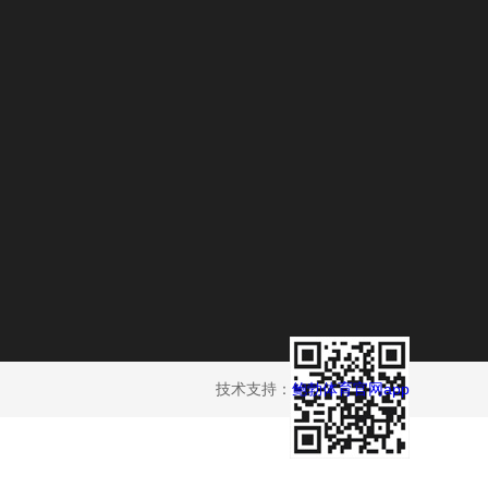
技术支持：
鲍勃体育官网app