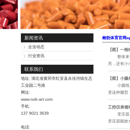
新闻资讯
鲍勃体育官网a
企业动态
【图】一根
行业资讯
整体来说一
亮，还有小小
联系我们
地址:
湖北省黄冈市红安县永佳河镇生态
【图】小腿
工业园二号路
小腿线条不
网址:
变这种腿型，
www.nob-art.com
手机:
工控仪表领域
137 9021 3639
变压器产业
变压器能效水
电话: