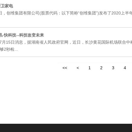
厨卫家电
，创维集团有限公司(股票代码：以下简称“创维集团”)发布了2020上半
-快科技--科技改变未来
15日消息，据湖南省人民政府官网，近日，长沙黄花国际机场联合中科
2秒检...
<<
<
1
2
3
4