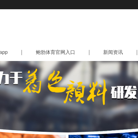
pp
鲍勃体育官网入口
新闻资讯