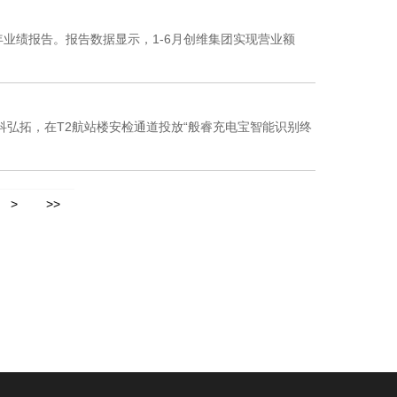
年业绩报告。报告数据显示，1-6月创维集团实现营业额
弘拓，在T2航站楼安检通道投放“般睿充电宝智能识别终
>
>>