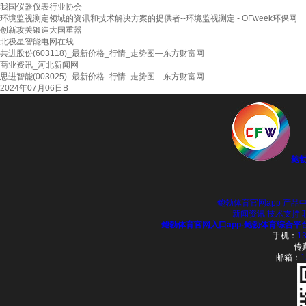
我国仪器仪表行业协会
环境监视测定领域的资讯和技术解决方案的提供者--环境监视测定 - OFweek环保网
创新攻关锻造大国重器
北极星智能电网在线
共进股份(603118)_最新价格_行情_走势图—东方财富网
商业资讯_河北新闻网
思进智能(003025)_最新价格_行情_走势图—东方财富网
2024年07月06日B
鲍勃
鲍勃体育官网app
产品
新闻资讯
技术支持
鲍勃体育官网入口app-鲍勃体育综合平
手机：
13
传
邮箱：
1