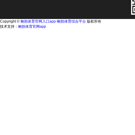
Copyright ©
鲍勃体育官网入口app-鲍勃体育综合平台
版权所有
技术支持：
鲍勃体育官网app