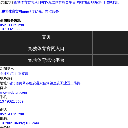
欢迎光临
鲍勃体育官网入口app-鲍勃体育综合平台
网站地图
联系我们
收藏我们
鲍勃体育官网app
品质优先、精准服务
全国服务热线
0521-6635 298
137 9021 3639
首页
鲍勃体育官网入口
鲍勃体育综合平台
新闻资讯
企业动态
行业资讯
联系我们
地址:
湖北省黄冈市红安县永佳河镇生态工业园二号路
网址:
www.nob-art.com
手机:
137 9021 3639
电话:
0521-6635 298
邮箱:
13790213639@163.com
头条榜