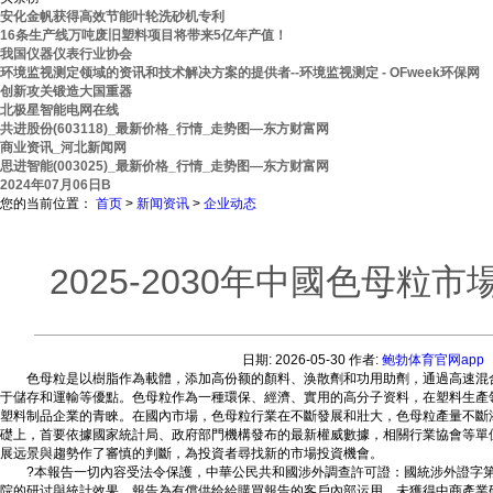
安化金帆获得高效节能叶轮洗砂机专利
16条生产线万吨废旧塑料项目将带来5亿年产值！
我国仪器仪表行业协会
环境监视测定领域的资讯和技术解决方案的提供者--环境监视测定 - OFweek环保网
创新攻关锻造大国重器
北极星智能电网在线
共进股份(603118)_最新价格_行情_走势图—东方财富网
商业资讯_河北新闻网
思进智能(003025)_最新价格_行情_走势图—东方财富网
2024年07月06日B
您的当前位置：
首页
>
新闻资讯
>
企业动态
2025-2030年中國色母
日期: 2026-05-30
作者:
鲍勃体育官网app
色母粒是以樹脂作為載體，添加高份额的顏料、涣散劑和功用助劑，通過高速混合
于儲存和運輸等優點。色母粒作為一種環保、經濟、實用的高分子资料，在塑料生產
塑料制品企業的青睞。在國內市場，色母粒行業在不斷發展和壯大，色母粒產量不斷添加
礎上，首要依據國家統計局、政府部門機構發布的最新權威數據，相關行業協會等單
展远景與趨勢作了審慎的判斷，為投資者尋找新的市場投資機會。
?本報告一切內容受法令保護，中華公民共和國涉外調查許可證：國統涉外證字第1
院的研讨與統計效果，報告為有償供给給購買報告的客戶內部运用。未獲得中商產業