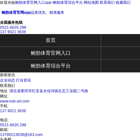
欢迎光临
鲍勃体育官网入口app-鲍勃体育综合平台
网站地图
联系我们
收藏我们
鲍勃体育官网app
品质优先、精准服务
全国服务热线
0521-6635 298
137 9021 3639
首页
鲍勃体育官网入口
鲍勃体育综合平台
新闻资讯
企业动态
行业资讯
联系我们
地址:
湖北省黄冈市红安县永佳河镇生态工业园二号路
网址:
www.nob-art.com
手机:
137 9021 3639
电话:
0521-6635 298
邮箱:
13790213639@163.com
头条榜