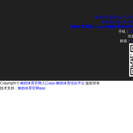
鲍勃体育官网app
产品
新闻资讯
技术支持
鲍勃体育官网入口app-鲍勃体育综合平
手机：
13
传
邮箱：
1
Copyright ©
鲍勃体育官网入口app-鲍勃体育综合平台
版权所有
技术支持：
鲍勃体育官网app