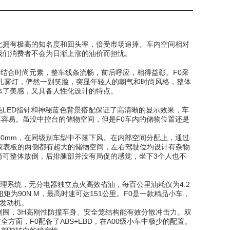
拥有极高的知名度和回头率，倍受市场追捧。车内空间相对
我们消费者不会为日渐上涨的油价而担忧。
结合时尚元素，整车线条流畅，前后呼应，相得益彰。F0采
圆孔雾灯，俨然一副笑脸，突显年轻人的朝气和时尚风格，整体
添了美感，又具备人性化设计的特点。
LED指针和神秘蓝色背景搭配保证了高清晰的显示效果，车
容易。虽没中控台的储物空间，但是F0车内的储物位置还是
2340mm，在同级别车型中不落下风。在内部空间分配上，通过
仪表板的两侧都有超大的储物空间，左右驾驶位均设计有杂物
椅可整体放倒，后排腿部并没有局促的感觉，坐下3个人也不
制管理系统，无分电器独立点火高效省油，每百公里油耗仅为4.2
矩为90N.M，最高时速可达151公里。F0是一款精品小车，
铝发动机。
围，3H高刚性防撞车身、安全笼结构能有效分散冲击力。双
面，F0配备了ABS+EBD，在A00级小车中极少的配置。