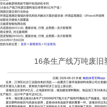
安化金帆获得高效节能叶轮洗砂机专利
16条生产线万吨废旧塑料项目将带来5亿年产值！
我国仪器仪表行业协会
环境监视测定领域的资讯和技术解决方案的提供者--环境监视测定 - OFweek环保网
创新攻关锻造大国重器
北极星智能电网在线
共进股份(603118)_最新价格_行情_走势图—东方财富网
商业资讯_河北新闻网
思进智能(003025)_最新价格_行情_走势图—东方财富网
2024年07月06日B
您的当前位置：
首页
>
新闻资讯
>
行业资讯
16条生产线万吨废旧
日期: 2026-06-15
作者:
鲍勃体育官网app
近来，江津区白沙工业园传来好消息——由重庆三泰环保新材料有限公司出资建造
经济开展注入新生机，更将助力循环经济工业迈上新台阶。
该项目总出资约4亿元，占地面积82亩，规划建造塑料颗粒、制品加工等16条先
生产能力，估计年产值可达5亿元。
本年，项目要点推动1条年产15000吨PET瓶片生产线吨PE颗粒生产线建造。
废旧塑料的收回与高值化使用，是推动绿色低碳开展的重要一环。该项目经过先进的
项意图快速推动，离不开白沙工业园的全力支持。从立项到施工答应，园区组织专人