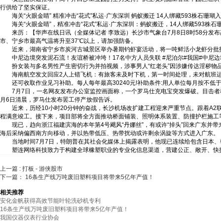
行供给了坚实保证。
海关“火眼金睛” 精准冲击“花式”私运·广东深圳 蚂蚁搬迁 14人绑藏593株石珊瑚
海关“火眼金睛”，精准冲击“花式”私运·广东深圳：蚂蚁搬迁，14人绑藏593株石
来历：【华声在线日讯（全媒体记者 李致远）长沙市气象台7月8日8时58分发
市、宁乡市最高气温将升至37℃以上，请加强防备。
近来，湖南省宁乡市炭河古城景区举办暑期钓虾宴活动，将一吨鲜活小龙虾分批投
中尼边境突发泥石流！友谊桥被冲垮！17名中方人员失联 #尼泊尔#我国#中尼边
扮女装与多名男性产生密切行为并拍视频，涉事男人“红老头”因涉嫌传达淫秽物品
海南航空发文回应2人上错飞机：有旅客未及时下机，第一时间处理，未对航班
还可收取作业见习补助。每人每年最高30240元!补助条件:用人单位每月按不低
7月7日，一名网友发布办公室监控画面称，一个罗马仕充电宝突发爆破。目击者称
月6日清晨，罗马仕发布罢工停产放假告诉。
近来，历经10小时20分钟的奋战，长沙机场改扩建工程迎来严重节点。跟着A2
程满意竣工。接下来，项目部将全方面推动桥面铺装、照明体系装置、防撞护栏施工
现已，趋向浙江福建滨海的本年第4号飓风“丹娜丝”，有或许“掉头”回来广东并带
海后采纳偏西南方向移动，并以热带低压、热带扰动或许剩余涡旋等方式进入广东。
当地时间7月7日，特朗普在其社会化媒体上揭露表明，他现已连续给包含日本、韩
塑连网络科技致力于构建全球橡塑职业的专业化信息渠道，营建公正、敞开、快
上一篇
: 打板 - 游侠股市
下一篇： 16条生产线万吨废旧塑料项目将带来5亿年产值！
相关推荐
安化金帆获得高效节能叶轮洗砂机专利
16条生产线万吨废旧塑料项目将带来5亿年产值！
我国仪器仪表行业协会